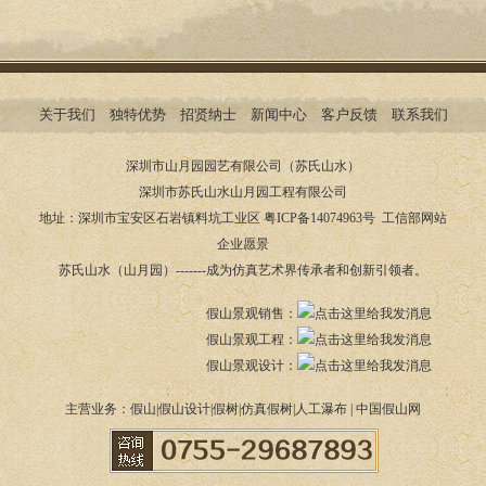
关于我们
独特优势
招贤纳士
新闻中心
客户反馈
联系我们
深圳市山月园园艺有限公司（苏氏山水）
深圳市苏氏山水山月园工程有限公司
地址：深圳市宝安区石岩镇料坑工业区
粤ICP备14074963号 工信部网站
企业愿景
苏氏山水（山月园）-------成为仿真艺术界传承者和创新引领者。
假山景观销售：
假山景观工程：
假山景观设计：
主营业务：
假山
|
假山设计
|
假树
|
仿真假树
|
人工瀑布
|
中国假山网