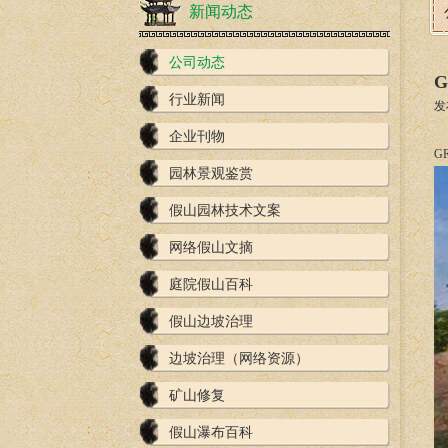
新闻动态
公司动态
行业新闻
发
企业刊物
G
园林景观鉴赏
假山园林技术文案
网络假山文摘
庭院假山百科
假山边坡治理
边坡治理（网络资源）
矿山修复
假山瀑布百科